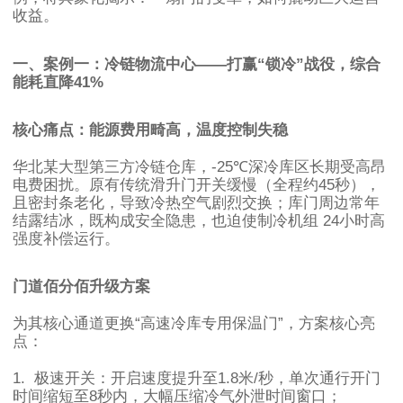
收益。
一、案例一：冷链物流中心
——
打赢
“
锁冷
”
战役，综合
能耗直降
41%
核心痛点：能源费用畸高，温度控制失稳
华北某大型第三方冷链仓库，
-25℃
深冷库区长期受高昂
电费困扰。原有传统滑升门开关缓慢（全程约
45
秒），
且密封条老化，导致冷热空气剧烈交换；库门周边常年
结露结冰，既构成安全隐患，也迫使制冷机组
24
小时高
强度补偿运行。
门道佰分佰升级方案
为其核心通道更换
“
高速冷库专用保温门
”
，方案核心亮
点：
1.
极速开关：开启速度提升至
1.8
米
/
秒，单次通行开门
时间缩短至
8
秒内，大幅压缩冷气外泄时间窗口；