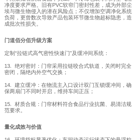
净度要求严格。旧有
PVC
软帘门密封性差，成为外部尘
埃与微生物侵入的潜在风险点；不仅增加空调净化系统
负荷，更曾数次导致产品包装环节微生物超标隐患，造
成批次性损失。
门道佰分佰升级方案
定制
“
拉链式高气密性快速门
”
及缓冲间系统：
13.
绝对密封：门帘采用拉链咬合式轨道，关闭时完全
密闭，隔绝内外空气交换；
14.
建立缓冲：在物流主入口设计双门互锁缓冲间，确
保两扇门不同时开启，维持车间正压；
15.
材质合规：门帘材料符合食品行业抗菌、易清洁规
范要求。
量化成效与价值
16.
环境指标显著优化：车间动态运行状态下的悬浮粒