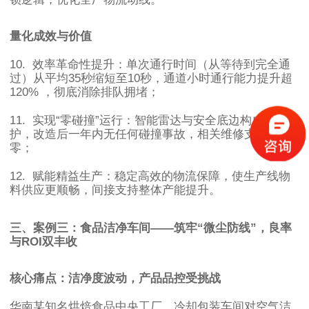
量化成效与价值
10.
效率革命性提升：单次通行时间（从等待到完全通
过）从平均
35
秒缩短至
10
秒，通道小时通行能力提升超
120%
，彻底消除排队拥堵；
11.
实现
“
零碰撞
”
运行：智能雷达与安全底边构成双重保
护，改造后一年内无任何碰撞事故，相关维修支出归
零；
12.
赋能精益生产：稳定高效的物流保障，使生产线物
料供应更顺畅，间接支持整体产能提升。
三、案例三：食品洁净车间
——
筑牢
“
微尘防线
”
，良率
与
ROI
双丰收
核心痛点：洁净度波动，产品品控受挑战
华南某知名烘焙食品中央工厂，冷却包装车间对空气洁