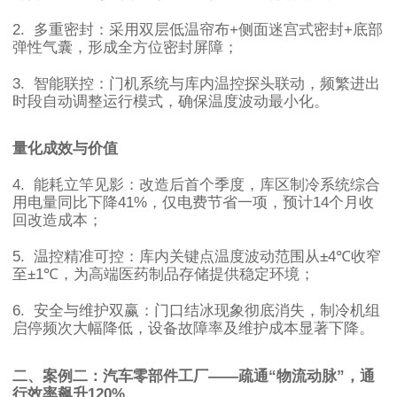
2.
多重密封：采用双层低温帘布
+
侧面迷宫式密封
+
底部
弹性气囊，形成全方位密封屏障；
3.
智能联控：门机系统与库内温控探头联动，频繁进出
时段自动调整运行模式，确保温度波动最小化。
量化成效与价值
4.
能耗立竿见影：改造后首个季度，库区制冷系统综合
用电量同比下降
41%
，仅电费节省一项，预计
14
个月收
回改造成本；
5.
温控精准可控：库内关键点温度波动范围从
±4℃
收窄
至
±1℃
，为高端医药制品存储提供稳定环境；
6.
安全与维护双赢：门口结冰现象彻底消失，制冷机组
启停频次大幅降低，设备故障率及维护成本显著下降。
二、案例二：汽车零部件工厂
——
疏通
“
物流动脉
”
，通
行效率飙升
120%