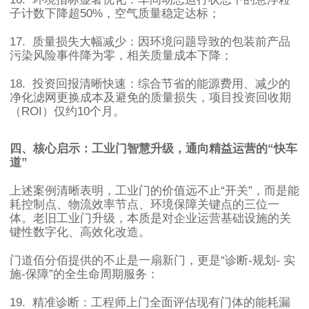
子计数下降超
50%
，空气质量稳定达标；
17.
质量损失大幅减少：因环境问题导致的包装前产品
污染风险事件降为零，相关质量成本下降；
18.
投资回报清晰快速：综合节省的能源费用、减少的
净化滤网更换成本及避免的质量损失，项目投资回收期
（
ROI
）仅约
10
个月。
四、核心启示：工业门智慧升级，通向精益运营的
“
快车
道
”
上述案例清晰表明，工业门的价值远不止
“
开关
”
，而是能
耗控制点、物流效率节点、环境保障关键点的三位一
体。老旧工业门升级，本质是对企业运营基础设施的关
键性数字化、高效化改造。
门道佰分佰提供的不止是一扇新门，更是
“
诊断
-
规划
-
实
施
-
保障
”
的全生命周期服务：
19.
精准诊断：工程师上门全面评估现有门体的能耗漏