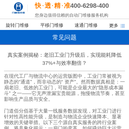
快
透
精
准
400-6298-400
您身边值得信赖的自动门维修服务机构
旋转门维修
平移门维修
速通门维修
常见问题
真实案例揭秘：老旧工业门升级后，实现能耗降低
37%+与效率翻倍？
在现代工厂与物流中心的运营版图中，工业门常被视为
静态的
“
通道
”
，而非动态的
“
资产
”
。然而数据真相是：一
扇老旧、低效的工业门，可能是企业最大的
“
隐形成本漏
斗
”
之一
——
它无声泄漏宝贵能源，拖慢物流节奏，甚至
影响生产品质与安全。
门道佰分佰基于大量一线服务数据发现，对工业门进行
针对性高性能升级，是制造与物流企业快速降本、显著
增效的关键举措。以下三个源自真实服务的跨行业案
例，将具象化揭示：一扇门的变革，如何撬动巨大运营