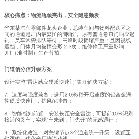
核心痛点：物流瓶颈突出，安全隐患频发
华东某汽车零部件龙头企业，总装车间与物料配送区之
间的通道是厂内最繁忙的
“
咽喉
”
。原有普通卷帘门响应迟
钝，叉车常需排队等待，高峰时段拥堵严重；且因视线
遮挡，门体月均被撞变形
2-3
次，维修停工严重影响
JIT
（准时制）生产节拍。
门道佰分佰升级方案
设计实施
“
雷达感应硬质快速门
”
集群解决方案：
7.
速度与强度兼备：选用
2.0
米
/
秒开启速度的铝合金涡
轮硬质快速门，抗风耐冲击；
8.
智能感知前置：安装长距安全雷达，可提前
10
米识别
接近的叉车，实现
“
车未到，门先开
”
的无感通行；
9.
系统化改造：对关键节点
3
个通道统一升级，设置互
锁逻辑，优化全厂物流动线。