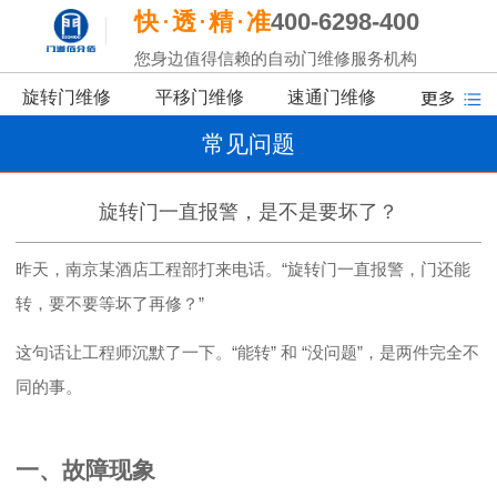
快
透
精
准
400-6298-400
您身边值得信赖的自动门维修服务机构
旋转门维修
平移门维修
速通门维修
常见问题
旋转门一直报警，是不是要坏了？
昨天，南京某酒店工程部打来电话。
“
旋转门一直报警，门还能
转，要不要等坏了再修？
”
这句话让工程师沉默了一下。
“
能转
”
和
“
没问题
”
，是两件完全不
同的事。
一、故障现象