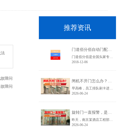
推荐资讯
门道佰分佰自动门配件介绍
无法
门道佰分佰是全国头家专做自动门售后服务公司，所有配件多为正规配件，严格把控进货渠道，杜绝一切假冒伪劣，让您用的放心。从事自动门维修行业十余年的维修技术人员上门更换，品质服务，值得信赖。热线电话：400-6298-400我们的优势一家专注于自动门售后服务的机构01原厂供应商配件全部配件均为原厂供应商供应，专人采购拒绝假冒伪劣。02价格公道门道......
2018-12-06
此故障问
闸机不开门怎么办？先别急着拆设备
开故障问
早高峰，员工排队刷卡进楼。最边上的一台闸机突然不开门，刷卡没有反应，人脸识别也没有反应，后面排队的人越来越多。保安按了几下重启，没有效果。领导催着立即解决，工程人员一边接电话一边赶过来。这类场景在写字楼和园区里并不少见。处理方式得当，十分钟内就能恢复正常；处理方式错了，可能会越搞越乱。一、故障......
2026-06-24
旋转门一直报警，是不是要坏了？
昨天，南京某酒店工程部打来电话。“旋转门一直报警，门还能转，要不要等坏了再修？”这句话让工程师沉默了一下。“能转”和“没问题”，是两件完全不同的事。一、故障现象旋转门持续或间歇性发出报警提示，控制面板指示灯亮起，但门体仍然可以正常运行，通行未受影响。这是门区最容易被忽视的一类故障状态。正因为门......
2026-06-24