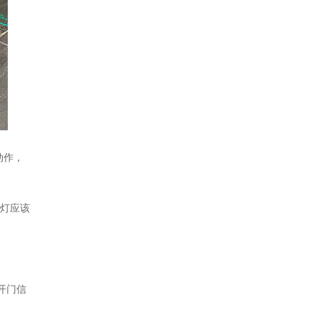
动作，
示灯应该
开门信