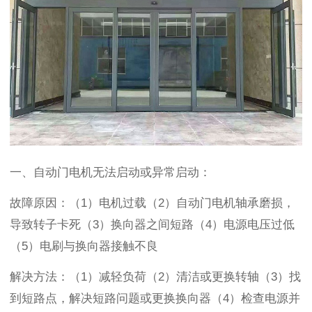
一、
自动门电机无法启动或异常启动
：
故障原因：（
1
）电机过载（
2
）
自动门电机
轴承磨损，
导致转子卡死（
3
）换向器之间短路（
4
）电源电压过低
（
5
）电刷与换向器接触不良
解决方法：（
1
）减轻负荷（
2
）清洁或更换转轴（
3
）找
到短路点，解决短路问题或更换换向器（
4
）检查电源并