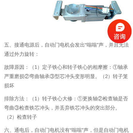
五、
接通电源后，
自动门电机
会发出
“
嗡嗡
”
声，并且无法
通过外力旋转
：
故障原因：（
1
）定子铁心和转子铁心的相摩擦：
①
轴承
严重磨损
②
弯曲轴承
③
型芯冲头变形明显。（
2
）转子笼
损坏
排除方法：（
1
）转子铁心大修：
①
更换轴
②
检查轴是否
弯曲
③
检查铁芯冲头，并丢弃铁芯冲头的突出部分。
（
2
）检查转子
六、
通电后，
自动门电机
没有
“
嗡嗡
”
声，但是
自动门电机