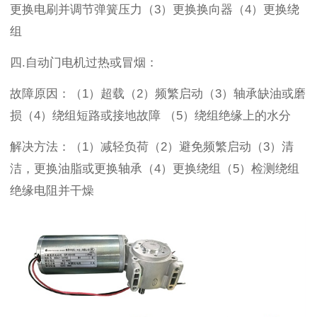
更换电刷并调节弹簧压力（
3
）更换换向器（
4
）更换绕
组
四.自动门
电机过热或冒烟
：
故障原因：（
1
）超载（
2
）频繁启动（
3
）轴承缺油或磨
损（
4
）绕组短路或接地故障 （
5
）绕组绝缘上的水分
解决方法：（
1
）减轻负荷（
2
）避免频繁启动（
3
）清
洁，更换油脂或更换轴承（
4
）更换绕组（
5
）检测绕组
绝缘电阻并干燥