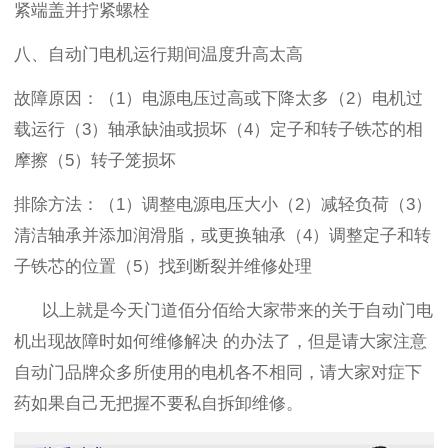
紧端盖并拧紧螺栓
八、自动门电机
运行期间温度升高太高
故障原因：（
1
）电源电压过高或下降太多（
2
）电机过
载运行（
3
）轴承缺油或损坏（
4
）定子和转子铁芯的相
摩擦（
5
）转子笼损坏
排除方法：（
1
）调整电源电压大小（
2
）减轻负荷（
3
）
清洁轴承并添加润滑脂，或更换轴承（
4
）调整定子和转
子铁芯的位置（
5
）找到断裂并
维修处理
以上就是今天门道佰分佰给大家带来的关于自动门电
机出现故障时如何维修解决
的办法了，但是请大家注意
自动门品牌众多所使用的电机各不相同，请大家对症下
药如果自己无把握不要私自拆卸维修。