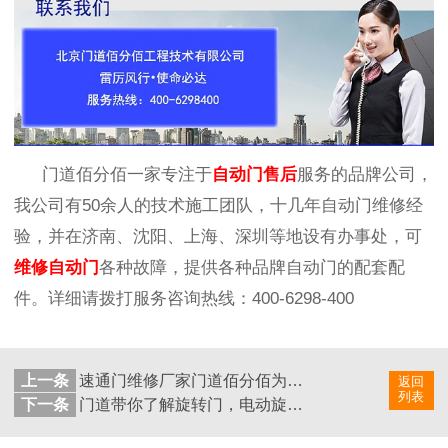
门道佰分佰一家专注于
自动门售后
服务的品牌公司，
我公司有
50
余人的技术施工团队，十几年自动门维修经
验，并在济南、沈阳、上海、深圳等地设有办事处，
可
维修自动门
各种故障，提供各种品牌自动门的配套配
件。
详细
请拨打
服务咨询热线：
400-6298-400
上一条
速通门维修厂家门道佰分佰为你解答速通门通行原理
返回
列表
下一条
门道带你了解旋转门，电动旋转门控制系统揭秘