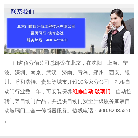
门道佰分佰
公司
总部
设在
北京，在沈阳、上海、宁
波、深圳、
南京、
武汉、济南、青岛、郑州、西安、银
川、呼和浩特、贵阳等城市开设
10
多家分公司，扎根自
动门行业数十年，可安装保养
维修自动
玻璃
门
、自动旋
转门等自动门产品，并提供自动门安全升级服务加装自
动
玻璃
门二合一传感器服务。热线电话：
400-6298-400
。