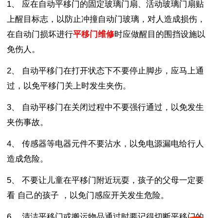
1、
应在自动
平移
门的固定玻璃门扇、活动玻璃门扇贴
上醒目标志，以防止冲撞自动门玻璃，对人造成损伤，
在自动门损坏进行
平移门维修
时应做醒目的围挡设施以
免伤人。
2、
自动
平移
门在打开状态下不要停止脚步，应马上通
过，以免平移门关上时发生夹伤。
3、
自动
平移
门在关闭过程中不要强行通过，以免发生
夹伤事故。
4、
传感器等电器元件不要沾水，以免电源
漏电给行人
造成危险。
5、
不要让儿童在
平移
门附近玩耍，
孩子的父母
一定要
看
自己的孩子
，以免门感应开关发生危险。
6、
清洁平移门或搬运物品通过时要记得切断平移门的