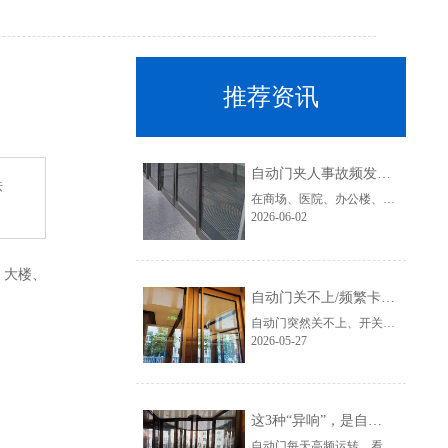
推荐资讯
自动门夹人事故频发？这2个防夹感应器，再忙也要每个月检查一次！
铁
在商场、医院、办公楼、酒店以及地铁站等公共场所，自动门早已成为标配设施。它不仅提升了通行效率，也改善了整体环境体验。然而，近年来自动门夹人、撞人事故却时有发生，尤其是老人、儿童以及行动不便人士，更容易成为事故受害者。
2026-06-02
、大楼、
自动门关不上/频繁卡顿？5分钟排查这4个常见故障
自动门突然关不上、开关卡顿、反复启停，是很多商场、写字楼、医院、酒店经常遇到的问题。很多人第一反应是：“是不是电机坏了？”其实，大部分自动门故障，在早期都能通过简单排查发现问题。今天就教大家：5分钟快速排查自动门常见故障，避免小问题拖成大维修。
2026-05-27
这3种“异响”，是自动门电机罢工前的最后警告！
自动门每天高频运转，看似稳定，其实很多故障在彻底停机之前，都会提前发出“求救信号”。尤其是自动门电机，一旦出现异常异响，却被长期忽视，很可能导致整套门禁系统瘫痪，影响商场、医院、办公楼等场所正常运营。