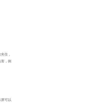
被夹住，
伤害，例
示屏可以