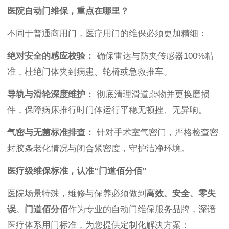
医院自动门维保，重点在哪里？
不同于普通商用门，医疗用门的维保必须更加精细：
绝对安全的感应校验：
确保雷达与防夹传感器100%精
准，杜绝门体夹到病患、轮椅或急救推车。
导轨与滑轮深度维护：
彻底清理滑道杂物并更换磨损
件，保障病床推行时门体运行平稳无顿挫、无异响。
气密与无菌标准排查：
针对手术室气密门，严格检查密
封胶条老化情况与闭合紧密度，守护洁净环境。
医疗级维保标准，认准“门道佰分佰”
医院场景特殊，维修与保养必须做到
高效、安全、零失
误
。
门道佰分佰
作为专业的自动门维保服务品牌，深谙
医疗体系用门标准，为您提供定制化解决方案：