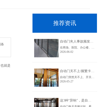
推荐资讯
自动门夹人事故频发？这2个防夹感应器，再忙也要每个月检查一次！
到各
在商场、医院、办公楼、酒店以及地铁站等公共场所，自动门早已成为标配设施。它不仅提升了通行效率，也改善了整体环境体验。然而，近年来自动门夹人、撞人事故却时有发生，尤其是老人、儿童以及行动不便人士，更容易成为事故受害者。
2026-06-02
，也就是
自动门关不上/频繁卡顿？5分钟排查这4个常见故障
自动门突然关不上、开关卡顿、反复启停，是很多商场、写字楼、医院、酒店经常遇到的问题。很多人第一反应是：“是不是电机坏了？”其实，大部分自动门故障，在早期都能通过简单排查发现问题。今天就教大家：5分钟快速排查自动门常见故障，避免小问题拖成大维修。
2026-05-27
这3种“异响”，是自动门电机罢工前的最后警告！
自动门每天高频运转，看似稳定，其实很多故障在彻底停机之前，都会提前发出“求救信号”。尤其是自动门电机，一旦出现异常异响，却被长期忽视，很可能导致整套门禁系统瘫痪，影响商场、医院、办公楼等场所正常运营。