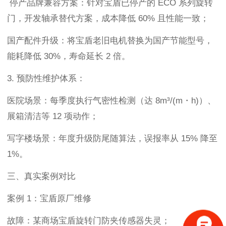
停产品牌兼容方案：针对宝盾已停产的 ECO 系列旋转
门，开发轴承替代方案，成本降低 60% 且性能一致；
国产配件升级：将宝盾老旧电机替换为国产节能型号，
能耗降低 30%，寿命延长 2 倍。
3. 预防性维护体系：
医院场景：每季度执行气密性检测（达 8m³/(m・h)）、
展箱清洁等 12 项动作；
写字楼场景：年度升级防尾随算法，误报率从 15% 降至
1%。
三、真实案例对比
案例 1：宝盾原厂维修
故障：某商场宝盾旋转门防夹传感器失灵；