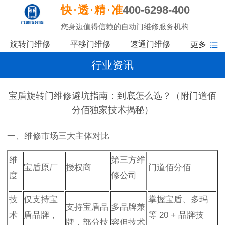
快
透
精
准
400-6298-400
您身边值得信赖的自动门维修服务机构
旋转门维修
平移门维修
速通门维修
行业资讯
宝盾旋转门维修避坑指南：到底怎么选？（附门道佰
分佰独家技术揭秘）
一、维修市场三大主体对比
维
第三方维
宝盾原厂
授权商
门道佰分佰
度
修公司
技
仅支持宝
掌握宝盾、多玛
支持宝盾品
多品牌兼
术
盾品牌，
等 20 + 品牌技
牌，部分技
容但技术