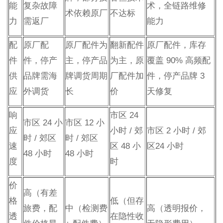
能
复杂故障
术，全链路维修
术依赖原厂
不达标
力
需返厂
能力
配
原厂配
原厂配件为
翻新配件
原厂配件，库存
件
件，停产
主，停产品
为主，原
覆盖 90% 高频配
供
品牌需海
牌调货周期
厂配件加
件，停产品牌 3
应
外调货
长
价
天修复
响
市区 24
市区 24 小
市区 12 小
应
小时 / 郊
市区 2 小时 / 郊
时 / 郊区
时 / 郊区
速
区 48 小
区24 小时
48 小时
48 小时
度
时
价
高（有差
格
低（但存
旅费，配
中（检测费
高（透明报价，
透
在隐性收