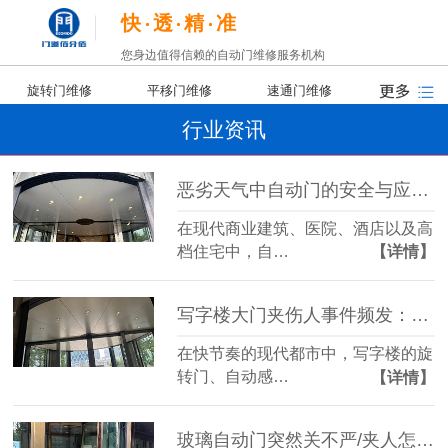
快
透
精
准
您身边值得信赖的自动门维修服务机构
旋转门维修
平移门维修
速通门维修
行业资讯
恶劣天气中自动门的安全与应对策略
在现代商业建筑、医院、酒店以及高
档住宅中，自…
【详情】
写字楼大门夹伤人事件频发：责任归谁？我们又该如何防范？
在快节奏的现代都市中，写字楼的旋
转门、自动感…
【详情】
玻璃自动门突然关不严/夹人怎么办？一文教你锁定核心故障源