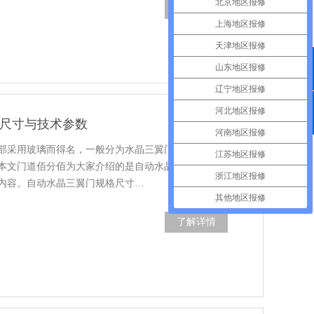
北京地区报修
了解详情
上海地区报修
天津地区报修
山东地区报修
QQ咨询
辽宁地区报修
河北地区报修
格尺寸与技术参数
400电话
河南地区报修
部采用玻璃而得名，一般分为水晶三翼门和水晶四翼
江苏地区报修
本文门道佰分佰为大家介绍的是自动水晶三翼门/四翼
浙江地区报修
内容。自动水晶三翼门规格尺寸…
其他地区报修
了解详情