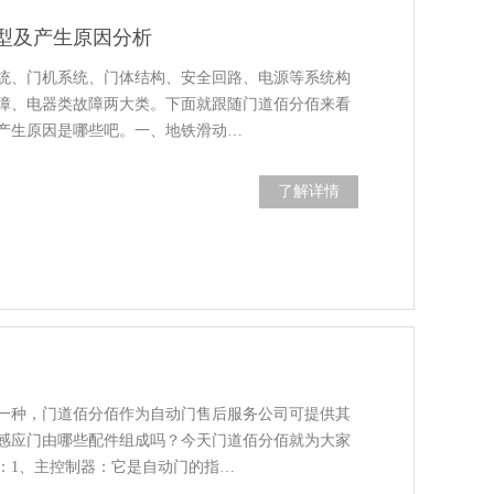
型及产生原因分析
统、门机系统、门体结构、安全回路、电源等系统构
障、电器类故障两大类。下面就跟随门道佰分佰来看
产生原因是哪些吧。一、地铁滑动…
了解详情
一种，门道佰分佰作为自动门售后服务公司可提供其
感应门由哪些配件组成吗？今天门道佰分佰就为大家
：1、主控制器：它是自动门的指…