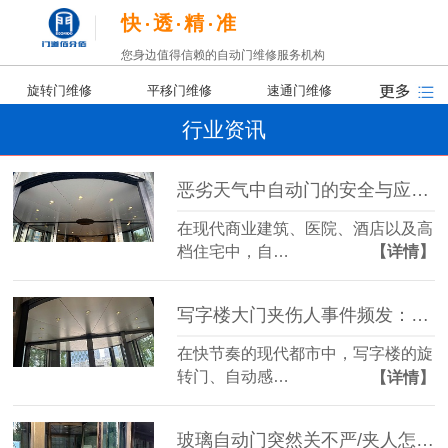
快
透
精
准
您身边值得信赖的自动门维修服务机构
旋转门维修
平移门维修
速通门维修
行业资讯
恶劣天气中自动门的安全与应对策略
在现代商业建筑、医院、酒店以及高
档住宅中，自…
【详情】
写字楼大门夹伤人事件频发：责任归谁？我们又该如何防范？
在快节奏的现代都市中，写字楼的旋
转门、自动感…
【详情】
玻璃自动门突然关不严/夹人怎么办？一文教你锁定核心故障源