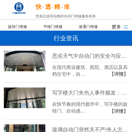
快
透
精
准
您身边值得信赖的自动门维修服务机构
旋转门维修
平移门维修
速通门维修
行业资讯
恶劣天气中自动门的安全与应对策略
在现代商业建筑、医院、酒店以及高
档住宅中，自…
【详情】
写字楼大门夹伤人事件频发：责任归谁？我们又该如何防范？
在快节奏的现代都市中，写字楼的旋
转门、自动感…
【详情】
玻璃自动门突然关不严/夹人怎么办？一文教你锁定核心故障源