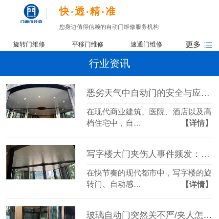
快
透
精
准
您身边值得信赖的自动门维修服务机构
旋转门维修
平移门维修
速通门维修
行业资讯
恶劣天气中自动门的安全与应对策略
在现代商业建筑、医院、酒店以及高
档住宅中，自…
【详情】
写字楼大门夹伤人事件频发：责任归谁？我们又该如何防范？
在快节奏的现代都市中，写字楼的旋
转门、自动感…
【详情】
玻璃自动门突然关不严/夹人怎么办？一文教你锁定核心故障源