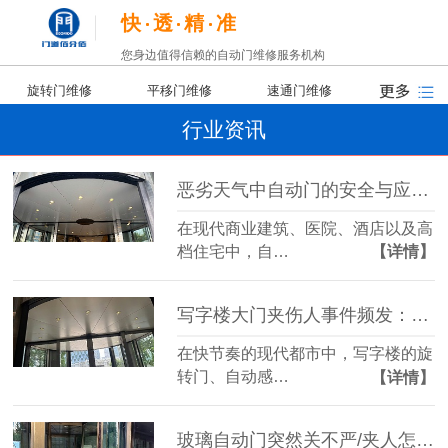
快
透
精
准
您身边值得信赖的自动门维修服务机构
旋转门维修
平移门维修
速通门维修
行业资讯
恶劣天气中自动门的安全与应对策略
在现代商业建筑、医院、酒店以及高
档住宅中，自…
【详情】
写字楼大门夹伤人事件频发：责任归谁？我们又该如何防范？
在快节奏的现代都市中，写字楼的旋
转门、自动感…
【详情】
玻璃自动门突然关不严/夹人怎么办？一文教你锁定核心故障源